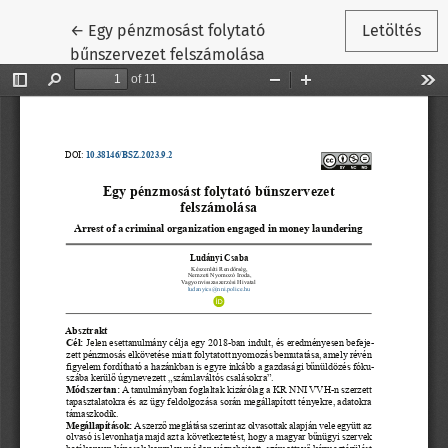
Vissza a cikk részleteihez
←
Egy pénzmosást folytató
Letöltés
bűnszervezet felszámolása