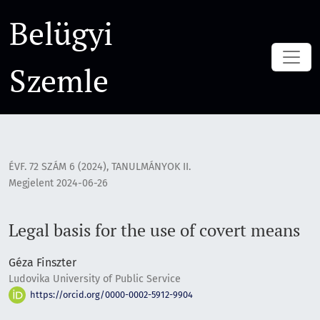
Legal basis for the use of covert means
Belügyi
Szemle
ÉVF. 72 SZÁM 6 (2024)
,
TANULMÁNYOK II.
Megjelent 2024-06-26
Legal basis for the use of covert means
Géza Finszter
Ludovika University of Public Service
https://orcid.org/0000-0002-5912-9904