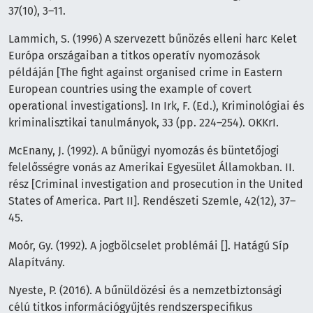
37(10), 3–11.
Lammich, S. (1996) A szervezett bűnözés elleni harc Kelet
Európa országaiban a titkos operatív nyomozások
példáján [The fight against organised crime in Eastern
European countries using the example of covert
operational investigations]. In Irk, F. (Ed.), Kriminológiai és
kriminalisztikai tanulmányok, 33 (pp. 224–254). OKKrI.
McEnany, J. (1992). A bűnügyi nyomozás és büntetőjogi
felelősségre vonás az Amerikai Egyesület Államokban. II.
rész [Criminal investigation and prosecution in the United
States of America. Part II]. Rendészeti Szemle, 42(12), 37–
45.
Moór, Gy. (1992). A jogbölcselet problémái []. Hatágú Síp
Alapítvány.
Nyeste, P. (2016). A bűnüldözési és a nemzetbiztonsági
célú titkos információgyűjtés rendszerspecifikus