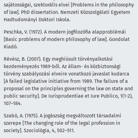
sajátosságai, szektorális elvei [Problems in the philosophy
of law]. PhD dissertation. Nemzeti Közszolgálati Egyetem
Hadtudományi Doktori Iskola.
Peschka, V. (1972). A modern jogfilozófia alapproblémái
[Basic problems of modern philosophy of law]. Gondolat
Kiadó.
Révész, B. (2007). Egy meghiúsult törvényalkotási
kezdeményezés 1989-ből. Az állam- és közbiztonsági
törvény szabályozási elveire vonatkozó javaslat kudarca
[A failed legislative initiative from 1989. The failure of a
proposal on the principles governing the law on state and
public security]. De Iurisprudentiae et Iure Publico, 1(1-2),
107–184.
Szabó, A. (1975). A jogászság megváltozott társadalmi
szerepe [The changing role of the legal profession in
society]. Szociológia, 4, 502–511.