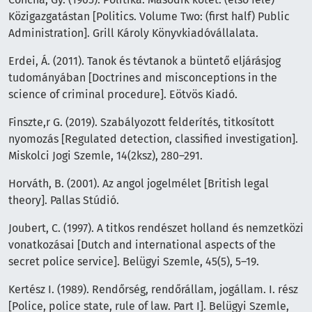
Közigazgatástan [Politics. Volume Two: (first half) Public
Administration]. Grill Károly Könyvkiadóvállalata.
Erdei, Á. (2011). Tanok és tévtanok a büntető eljárásjog
tudományában [Doctrines and misconceptions in the
science of criminal procedure]. Eötvös Kiadó.
Finszte,r G. (2019). Szabályozott felderítés, titkosított
nyomozás [Regulated detection, classified investigation].
Miskolci Jogi Szemle, 14(2ksz), 280–291.
Horváth, B. (2001). Az angol jogelmélet [British legal
theory]. Pallas Stúdió.
Joubert, C. (1997). A titkos rendészet holland és nemzetközi
vonatkozásai [Dutch and international aspects of the
secret police service]. Belügyi Szemle, 45(5), 5–19.
Kertész I. (1989). Rendőrség, rendőrállam, jogállam. I. rész
[Police, police state, rule of law. Part I]. Belügyi Szemle,