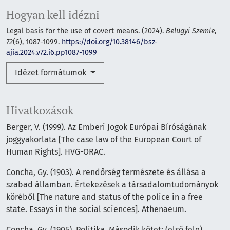
Hogyan kell idézni
Legal basis for the use of covert means. (2024).
Belügyi Szemle
,
72
(6), 1087-1099.
https://doi.org/10.38146/bsz-
ajia.2024.v72.i6.pp1087-1099
Idézet formátumok
Hivatkozások
Berger, V. (1999). Az Emberi Jogok Európai Bíróságának
joggyakorlata [The case law of the European Court of
Human Rights]. HVG-ORAC.
Concha, Gy. (1903). A rendőrség természete és állása a
szabad államban. Értekezések a társadalomtudományok
köréből [The nature and status of the police in a free
state. Essays in the social sciences]. Athenaeum.
Concha, Gy. (1905). Politika. Második kötet: (első fele)