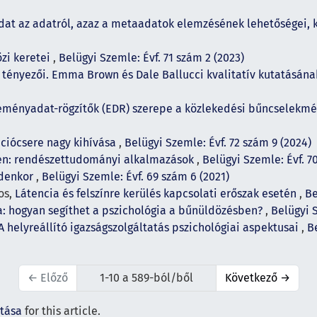
dat az adatról, azaz a metaadatok elemzésének lehetőségei, k
zi keretei
,
Belügyi Szemle: Évf. 71 szám 2 (2023)
tényezői. Emma Brown és Dale Ballucci kvalitatív kutatásána
eményadat-rögzítők (EDR) szerepe a közlekedési bűncselekmé
ciócsere nagy kihívása
,
Belügyi Szemle: Évf. 72 szám 9 (2024)
en: rendészettudományi alkalmazások
,
Belügyi Szemle: Évf. 7
ndenkor
,
Belügyi Szemle: Évf. 69 szám 6 (2021)
os,
Látencia és felszínre kerülés kapcsolati erőszak esetén
,
Be
ia: hogyan segíthet a pszichológia a bűnüldözésben?
,
Belügyi S
A helyreállító igazságszolgáltatás pszichológiai aspektusai
,
Be
←
Előző
1-10 a 589-ból/ből
Következő
→
ítása
for this article.