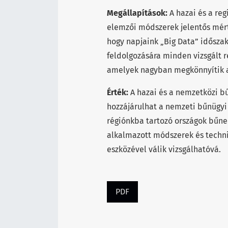
Megállapítások:
A hazai és a re
elemzői módszerek jelentős mérté
hogy napjaink „Big Data” idősza
feldolgozására minden vizsgált 
amelyek nagyban megkönnyítik 
Érték:
A hazai és a nemzetközi 
hozzájárulhat a nemzeti bűnügyi
régiónkba tartozó országok bűne
alkalmazott módszerek és techni
eszközével válik vizsgálhatóvá.
PDF