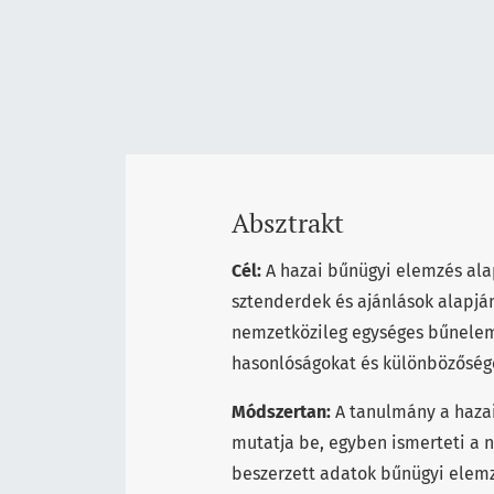
Absztrakt
Cél:
A hazai bűnügyi elemzés ala
sztenderdek és ajánlások alapjá
nemzetközileg egységes bűnelem
hasonlóságokat és különbözősége
Módszertan:
A tanulmány a haza
mutatja be, egyben ismerteti a
beszerzett adatok bűnügyi elemz