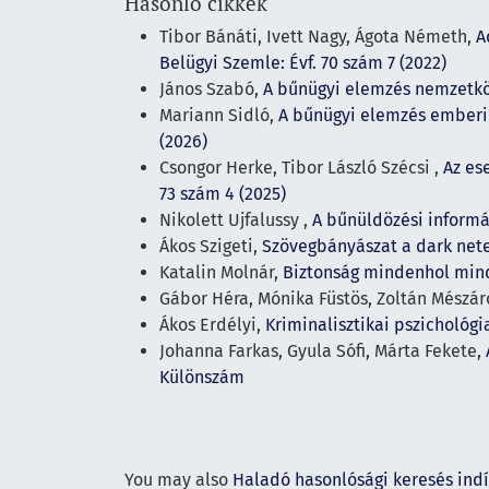
Hasonló cikkek
Tibor Bánáti, Ivett Nagy, Ágota Németh,
A
Belügyi Szemle: Évf. 70 szám 7 (2022)
János Szabó,
A bűnügyi elemzés nemzetkö
Mariann Sidló,
A bűnügyi elemzés emberi 
(2026)
Csongor Herke, Tibor László Szécsi ,
Az es
73 szám 4 (2025)
Nikolett Ujfalussy ,
A bűnüldözési informá
Ákos Szigeti,
Szövegbányászat a dark net
Katalin Molnár,
Biztonság mindenhol mi
Gábor Héra, Mónika Füstös, Zoltán Mészár
Ákos Erdélyi,
Kriminalisztikai pszichológ
Johanna Farkas, Gyula Sófi, Márta Fekete,
Különszám
You may also
Haladó hasonlósági keresés ind