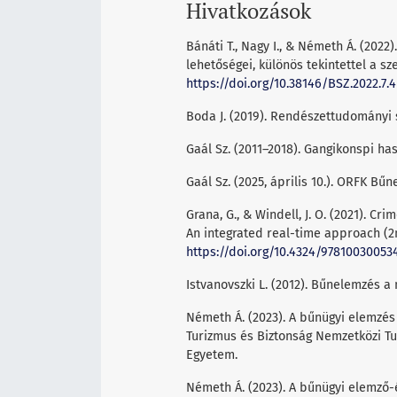
Hivatkozások
Bánáti T., Nagy I., & Németh Á. (202
lehetőségei, különös tekintettel a sz
https://doi.org/10.38146/BSZ.2022.7.4
Boda J. (2019). Rendészettudományi 
Gaál Sz. (2011–2018). Gangikonspi has
Gaál Sz. (2025, április 10.). ORFK B
Grana, G., & Windell, J. O. (2021). Cr
An integrated real-time approach (2n
https://doi.org/10.4324/97810030053
Istvanovszki L. (2012). Bűnelemzés 
Németh Á. (2023). A bűnügyi elemzés új
Turizmus és Biztonság Nemzetközi T
Egyetem.
Németh Á. (2023). A bűnügyi elemző-ér