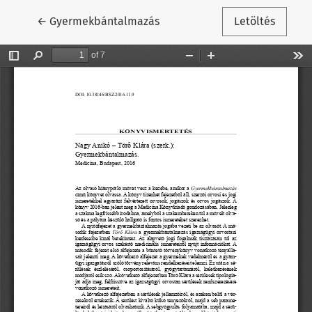
Vissza a cikk részleteihez
←
Gyermekbántalmazás
Letöltés