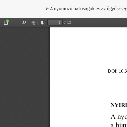
Vissza a cikk részleteihez
←
A nyomozó hatóságok és az ügyészség 