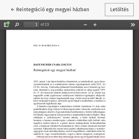
Vissza a cikk részleteihez
←
Reintegráció egy megyei házban
Letöltés