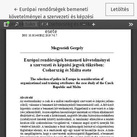
Vissza a cikk részleteihez
←
Európai rendőrségek bemeneti
Letöltés
követelményei a szervezeti és képzési
jegyek tükrében: Csehország és Málta
esete