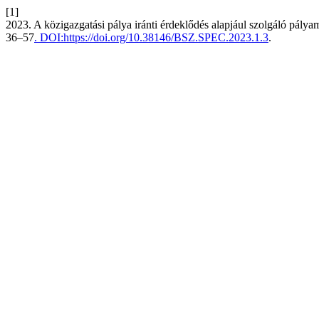
[1]
2023. A közigazgatási pálya iránti érdeklődés alapjául szolgáló pálya
36–57
. DOI:https://doi.org/10.38146/BSZ.SPEC.2023.1.3
.