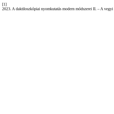
[1]
2023. A daktiloszkópiai nyomkutatás modern módszerei II. – A vegy