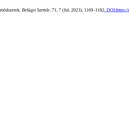
i módszerek.
Belügyi Szemle
. 71, 7 (Jul. 2023), 1169–1182
. DOI:https: