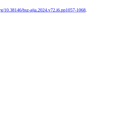
org/10.38146/bsz-ajia.2024.v72.i6.pp1057-1068
.