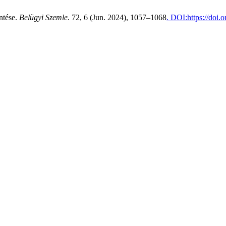
intése.
Belügyi Szemle
. 72, 6 (Jun. 2024), 1057–1068
. DOI:https://doi.