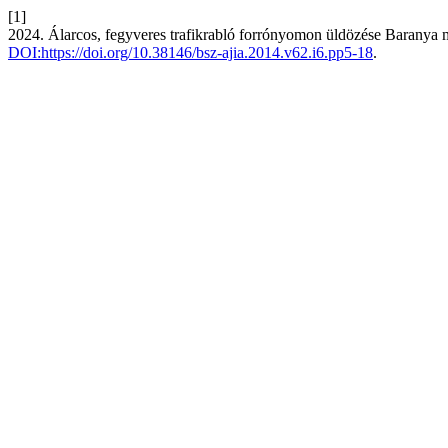
[1]
2024. Álarcos, fegyveres trafikrabló forrónyomon üldözése Baranya
DOI:https://doi.org/10.38146/bsz-ajia.2014.v62.i6.pp5-18
.