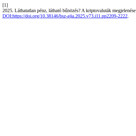
[1]
2025. Láthatatlan pénz, látható bűnözés? A kriptovaluták megjelenés
DOI:https://doi.org/10.38146/bsz-ajia.2025.v73.i11.pp2209-2222
.