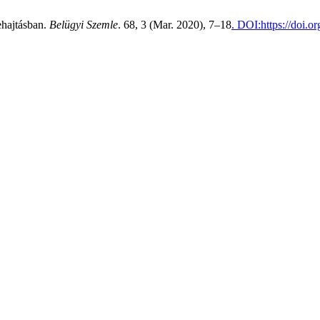
ehajtásban.
Belügyi Szemle
. 68, 3 (Mar. 2020), 7–18
. DOI:https://doi.