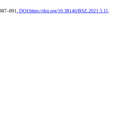
 887–891
. DOI:https://doi.org/10.38146/BSZ.2021.5.11
.