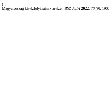
(1)
Magyarország kisvízfolyásainak árvizei.
BSZ-AJIA
2022
,
70
(9), 190