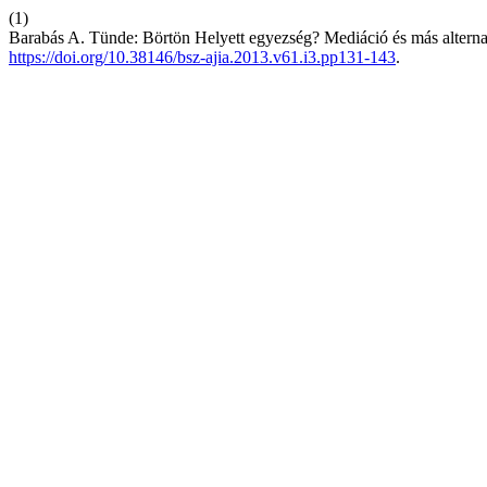
(1)
Barabás A. Tünde: Börtön Helyett egyezség? Mediáció és más altern
https://doi.org/10.38146/bsz-ajia.2013.v61.i3.pp131-143
.