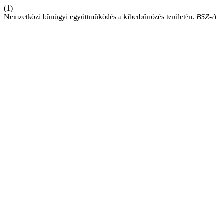
(1)
Nemzetközi bûnügyi együttmûködés a kiberbûnözés területén.
BSZ-A