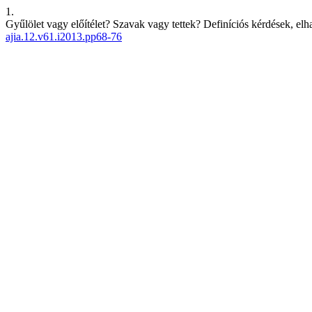
1.
Gyűlölet vagy előítélet? Szavak vagy tettek? Definíciós kérdések, elh
ajia.12.v61.i2013.pp68-76