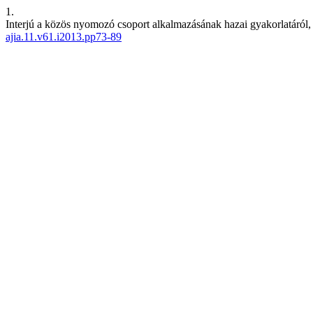
1.
Interjú a közös nyomozó csoport alkalmazásának hazai gyakorlatáról, e
ajia.11.v61.i2013.pp73-89