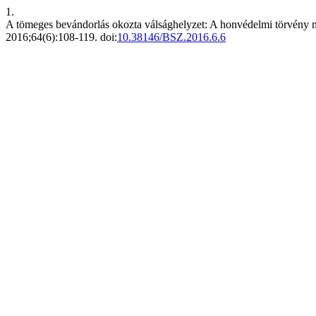
1.
A tömeges bevándorlás okozta válsághelyzet: A honvédelmi törvény m
2016;64(6):108-119. doi:
10.38146/BSZ.2016.6.6