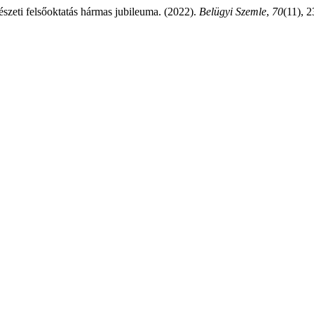
észeti felsőoktatás hármas jubileuma. (2022).
Belügyi Szemle
,
70
(11), 