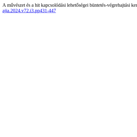
A művészet és a hit kapcsolódási lehetőségei büntetés-végrehajtási ke
ajia.2024.v72.i3.pp431-447