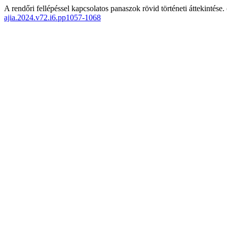
A rendőri fellépéssel kapcsolatos panaszok rövid történeti áttekintése.
ajia.2024.v72.i6.pp1057-1068