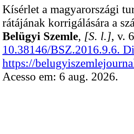
Kísérlet a magyarországi t
rátájának korrigálására a sz
Belügyi Szemle
,
[S. l.]
, v.
10.38146/BSZ.2016.9.6.
Di
https://belugyiszemlejourna
Acesso em: 6 aug. 2026.