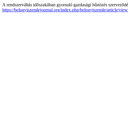
A rendszerváltás idõszakában gyorsuló gazdasági bûnözés szervezõd
https://belugyiszemlejournal.org/index.php/belugyiszemle/article/view