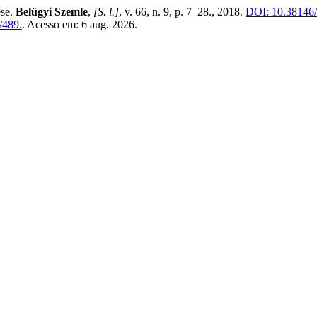
ése.
Belügyi Szemle
,
[S. l.]
, v. 66, n. 9, p. 7–28., 2018.
DOI: 10.38146
/489.
. Acesso em: 6 aug. 2026.