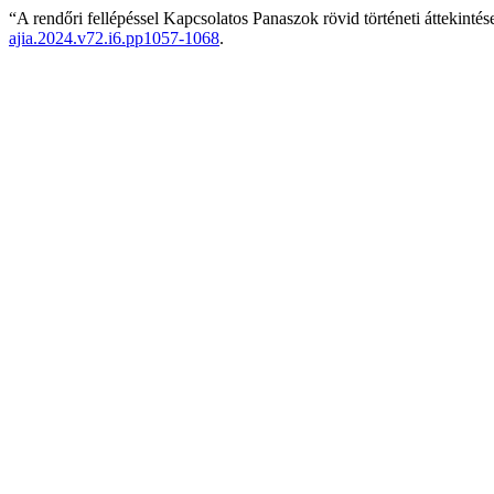
“A rendőri fellépéssel Kapcsolatos Panaszok rövid történeti áttekinté
ajia.2024.v72.i6.pp1057-1068
.