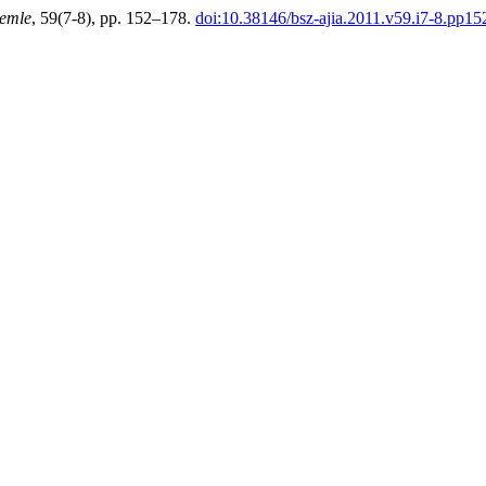
zemle
, 59(7-8), pp. 152–178.
doi:10.38146/bsz-ajia.2011.v59.i7-8.pp15