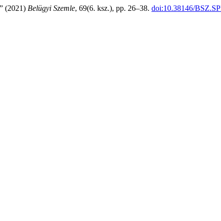
n” (2021)
Belügyi Szemle
, 69(6. ksz.), pp. 26–38.
doi:10.38146/BSZ.SP