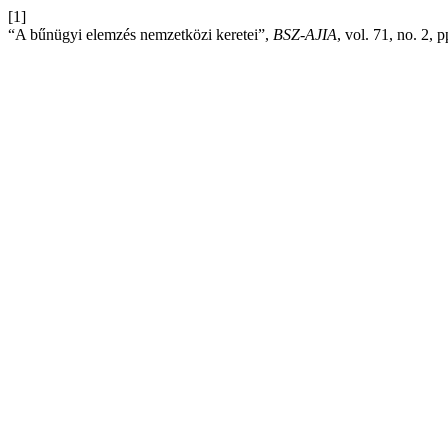
[1]
“A bűnügyi elemzés nemzetközi keretei”,
BSZ-AJIA
, vol. 71, no. 2,