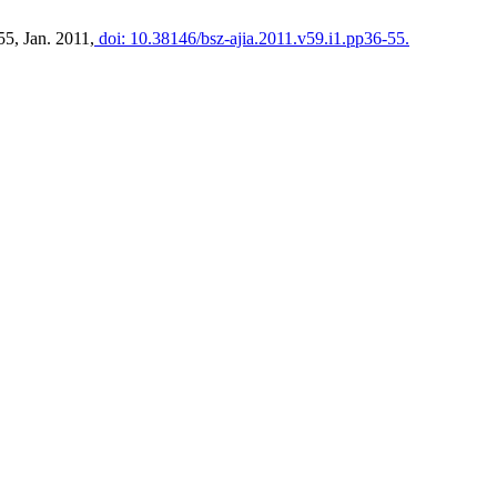
–55, Jan. 2011,
doi: 10.38146/bsz-ajia.2011.v59.i1.pp36-55.