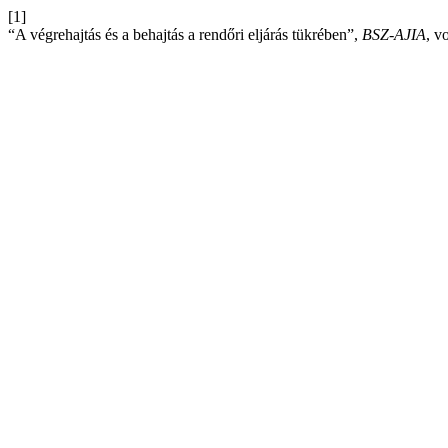
[1]
“A végrehajtás és a behajtás a rendőri eljárás tükrében”,
BSZ-AJIA
, v