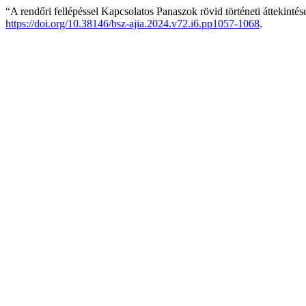
“A rendőri fellépéssel Kapcsolatos Panaszok rövid történeti áttekintés
https://doi.org/10.38146/bsz-ajia.2024.v72.i6.pp1057-1068
.