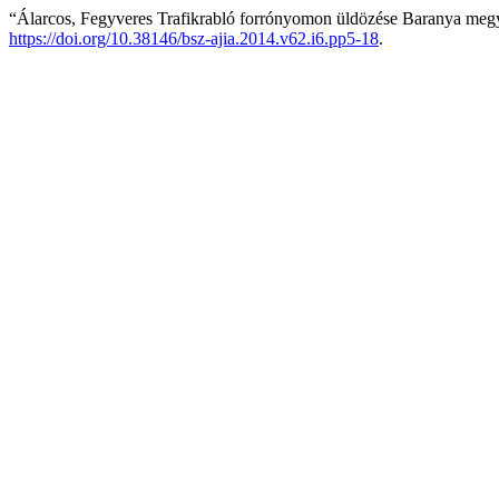
“Álarcos, Fegyveres Trafikrabló forrónyomon üldözése Baranya me
https://doi.org/10.38146/bsz-ajia.2014.v62.i6.pp5-18
.