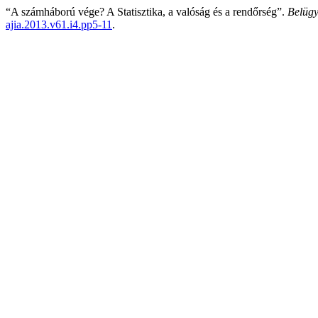
“A számháború vége? A Statisztika, a valóság és a rendőrség”.
Belügy
ajia.2013.v61.i4.pp5-11
.