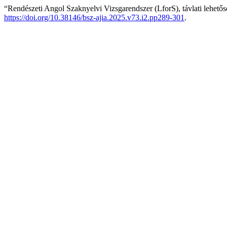
“Rendészeti Angol Szaknyelvi Vizsgarendszer (LforS), távlati lehető
https://doi.org/10.38146/bsz-ajia.2025.v73.i2.pp289-301
.