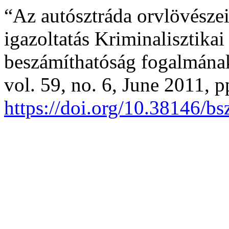
“Az autósztráda orvlövész
igazoltatás Kriminalisztika
beszámíthatóság fogalmána
vol. 59, no. 6, June 2011, p
https://doi.org/10.38146/b