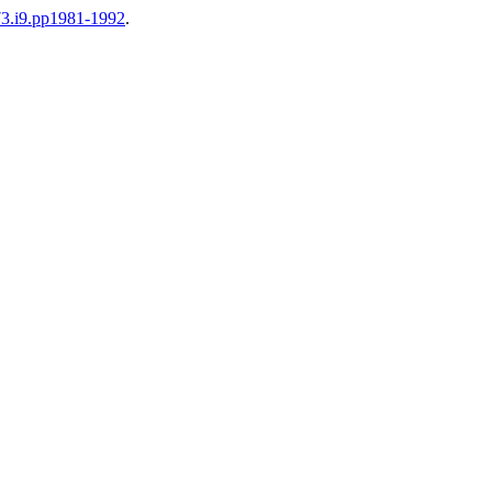
v73.i9.pp1981-1992
.