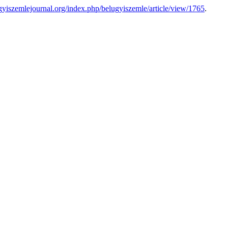
ugyiszemlejournal.org/index.php/belugyiszemle/article/view/1765
.