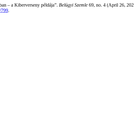
sban – a Kiberverseny példája”.
Belügyi Szemle
69, no. 4 (April 26, 20
w/799
.