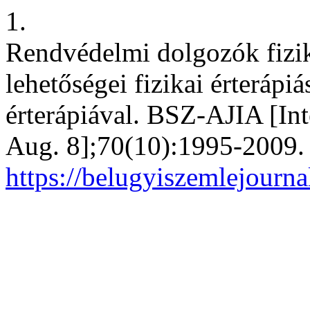
1.
Rendvédelmi dolgozók fizika
lehetőségei fizikai érteráp
érterápiával. BSZ-AJIA [Int
Aug. 8];70(10):1995-2009. 
https://belugyiszemlejourna