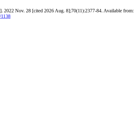
et]. 2022 Nov. 28 [cited 2026 Aug. 8];70(11):2377-84. Available from:
w/1138