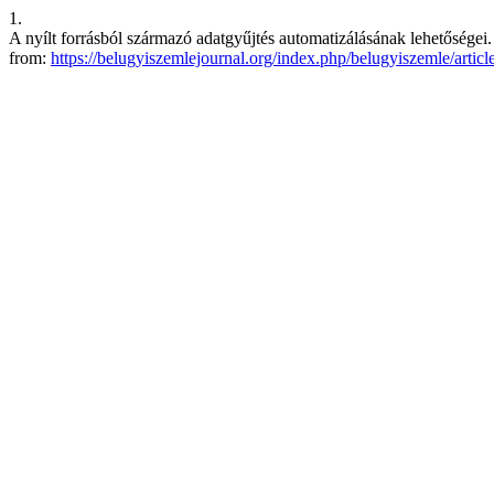
1.
A nyílt forrásból származó adatgyűjtés automatizálásának lehetőségei
from:
https://belugyiszemlejournal.org/index.php/belugyiszemle/artic