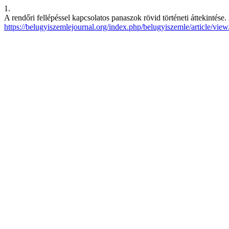
1.
A rendőri fellépéssel kapcsolatos panaszok rövid történeti áttekintés
https://belugyiszemlejournal.org/index.php/belugyiszemle/article/vie