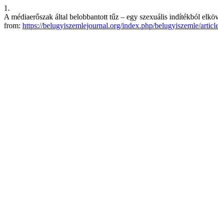
1.
A médiaerőszak által belobbantott tűz – egy szexuális indítékból elk
from:
https://belugyiszemlejournal.org/index.php/belugyiszemle/artic