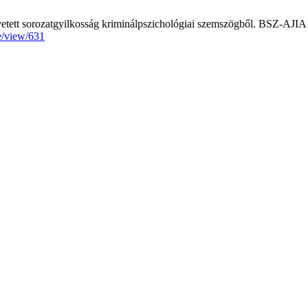
övetett sorozatgyilkosság kriminálpszichológiai szemszögből. BSZ-AJIA 
le/view/631