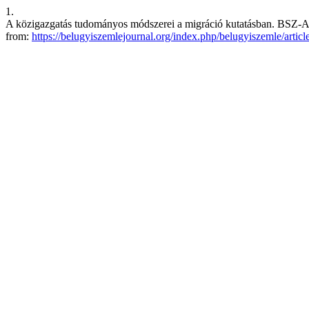
1.
A közigazgatás tudományos módszerei a migráció kutatásban. BSZ-AJIA
from:
https://belugyiszemlejournal.org/index.php/belugyiszemle/artic