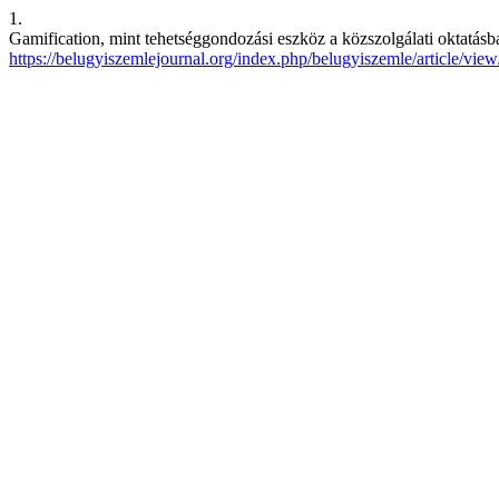
1.
Gamification, mint tehetséggondozási eszköz a közszolgálati oktatásb
https://belugyiszemlejournal.org/index.php/belugyiszemle/article/vie