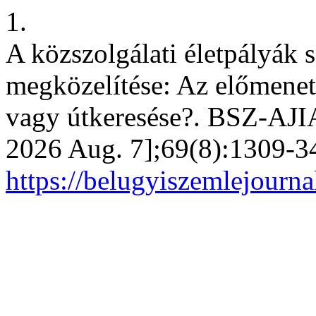
1.
A közszolgálati életpályák 
megközelítése: Az előmenete
vagy útkeresése?. BSZ-AJIA 
2026 Aug. 7];69(8):1309-34
https://belugyiszemlejourna