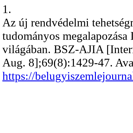
1.
Az új rendvédelmi tehetsé
tudományos megalapozása I
világában. BSZ-AJIA [Inter
Aug. 8];69(8):1429-47. Ava
https://belugyiszemlejourna