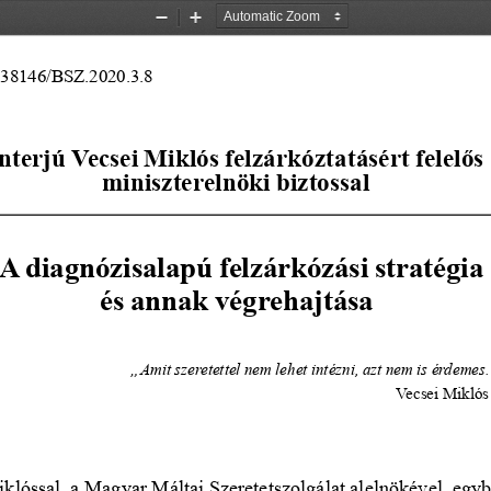
Zoom
Zoom
Out
In
.38146/BSZ.2020.3.8
nterjú Vecsei Miklós felzárkóztatásért felelős
miniszterelnöki biztossal
A diagnózisalapú felzárkózási stratégia
és annak végrehajtása
„Amit szeretettel nem lehet intézni, azt nem is érdemes
V
ecsei                Miklós
klóssal, a Magyar Máltai Szeretetszolgálat alelnökével, egyb