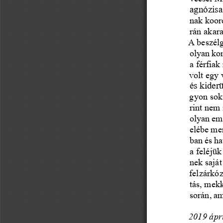
agnózisa
nak koord
rán akara
A beszélg
olyan kom
a férfiak
volt egy 
és kiderü
gyon sok 
rint nem
olyan emb
elébe men
ban és ha
a feléjük
nek saját
felzárkóz
tás, mekk
során, a
2019 ápri