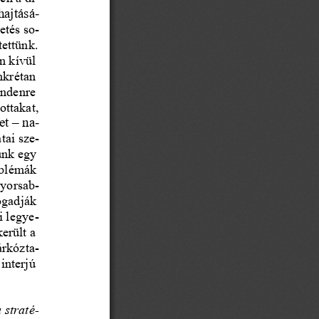
hajtásá
-
etés so-
ettünk. 
n kívül 
nkrétan 
indenre 
ottakat, 
et – na
-
tai sze
-
ünk egy 
oblémák 
gyorsab-
ogadják 
i legye-
erült a 
árkózta
-
interjú 
 straté
-