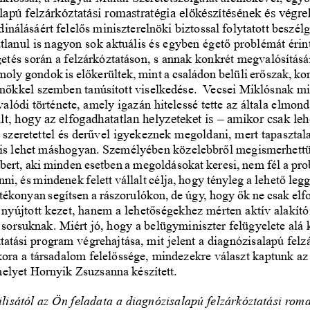
lapú felzárkóztatási romastratégia előkészítésének és végre
inálásáért felelős miniszterelnöki biztossal folytatott beszélg
tlanul is nagyon sok aktuális és egyben égető problémát érint
etés során a felzárkóztatáson, s annak konkrét megvalósításá
oly gondok is előkerültek, mint a családon belüli erőszak, ko
 nőkkel szemben tanúsított viselkedése.  Vecsei Miklósnak m
valódi története, amely igazán hitelessé tette az általa elmond
lt, hogy az elfogadhatatlan helyzeteket is – amikor csak leh
szeretettel és derűvel igyekeznek megoldani, mert tapasztala
 is lehet máshogyan. Személyében közelebbről megismerhett
ert, aki minden esetben a megoldásokat keresi, nem fél a pr
ni, és mindenek felett vállalt célja, hogy tényleg a lehető leg
tékonyan segítsen a rászorulókon, de úgy, hogy ők ne csak elf
 nyújtott kezet, hanem a lehetőségekhez mérten aktív alakító
 sorsuknak. Miért jó, hogy a belügyminiszter felügyelete alá k
tatási program végrehajtása, mit jelent a diagnózisalapú felz
ora a társadalom felelőssége, mindezekre választ kaptunk az 
melyet Hornyik Zsuzsanna készített.
lisától az Ön feladata a diagnózisalapú felzárkóztatási roma