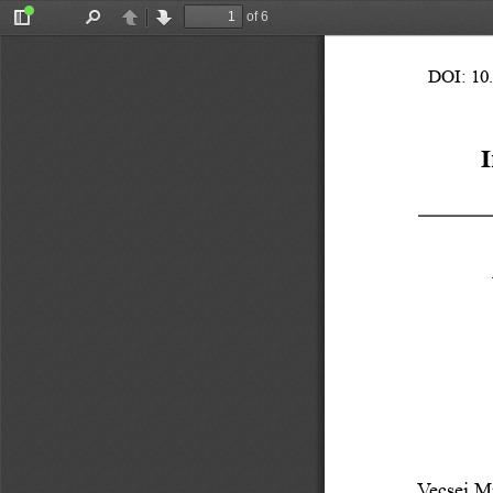
of 6
Toggle
Find
Previous
Next
Sidebar
DOI: 10
I
Vecsei Mi