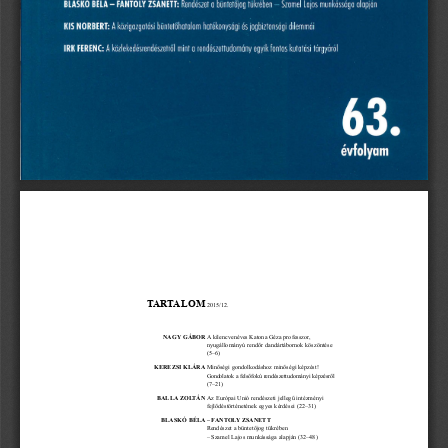
TARTALOM
2015/12.
NAGY GÁBOR 
A kilencvenéves Katona Géza professzor, 
nyugállományú rendőr dandártábornok köszöntése
(5–6)
KEREZSI KLÁRA 
Minőségi gondolkodáshoz minőségi képzést!
Gondolatok a felsőfokú rendészettudományi képzésről
(7–21)
BALLA ZOLTÁN 
Az Európai Unió rendészeti jellegű intézményi
fejlődéstörténetének egyes kérdései (22–31)
BLASKÓ BÉLA – FANTOLY ZSANETT
Rendészet a büntetőjog tükrében 
– Szamel Lajos munkássága alapján (32–48)